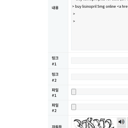
내용
링크
#1
링크
#2
파일
#1
파일
#2
숫자
음성
자동등